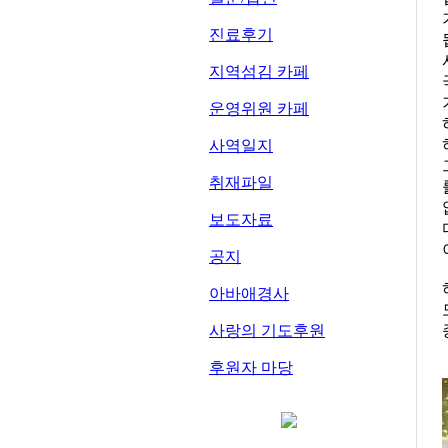
진료후기
지역섬김 카페
운영위원 카페
사역일지
취재파일
보도자료
공지
아바애경사
사랑의 기도후원
후원자 마당