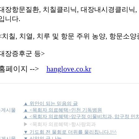
대장항문질환, 치칠클리닉, 대장내시경클리닉,
입니다.
<치칠, 치열, 치루 및 항문 주위 농양, 항문소양
대장증후군 등>
홈페이지 -->
hanglove.co.kr
▲ 위안이 되는 믿음의 글
음게시물
▲ <목회자 의료혜택>인천 기독병원
▲ <목회자 의료혜택>압구정 이물비치과, 압구정 민
▶ <목회자 의료혜택>항사랑외과
▼ 기도회 전 물회로 더위를 물리칩니다.!^^
전게시물
▼ 신앙의 글 나눔