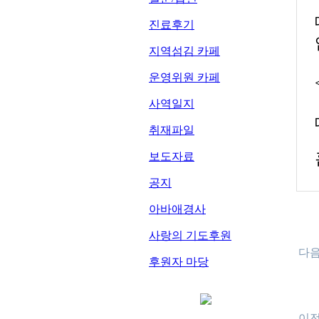
진료후기
지역섬김 카페
운영위원 카페
사역일지
취재파일
보도자료
공지
아바애경사
사랑의 기도후원
다
후원자 마당
이