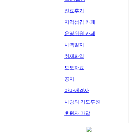
진료후기
지역섬김 카페
운영위원 카페
사역일지
취재파일
보도자료
공지
아바애경사
사랑의 기도후원
후원자 마당