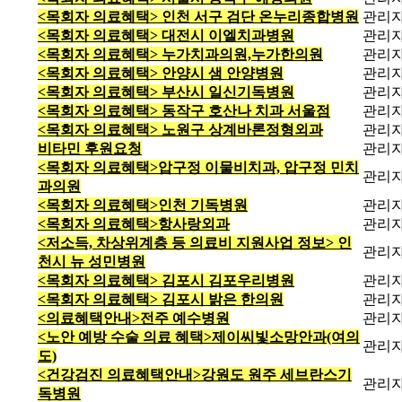
<목회자 의료혜택> 인천 서구 검단 온누리종합병원
관리
<목회자 의료혜택> 대전시 이엘치과병원
관리
<목회자 의료혜택> 누가치과의원,누가한의원
관리
<목회자 의료혜택> 안양시 샘 안양병원
관리
<목회자 의료혜택> 부산시 일신기독병원
관리
<목회자 의료혜택> 동작구 호산나 치과 서울점
관리
<목회자 의료혜택> 노원구 상계바론정형외과
관리
비타민 후원요청
관리
<목회자 의료혜택>압구정 이물비치과, 압구정 민치
관리
과의원
<목회자 의료혜택>인천 기독병원
관리
<목회자 의료혜택>항사랑외과
관리
<저소득, 차상위계층 등 의료비 지원사업 정보> 인
관리
천시 뉴 성민병원
<목회자 의료혜택> 김포시 김포우리병원
관리
<목회자 의료혜택> 김포시 밝은 한의원
관리
<의료혜택안내>전주 예수병원
관리
<노안 예방 수술 의료 혜택>제이씨빛소망안과(여의
관리
도)
<건강검진 의료혜택안내>강원도 원주 세브란스기
관리
독병원