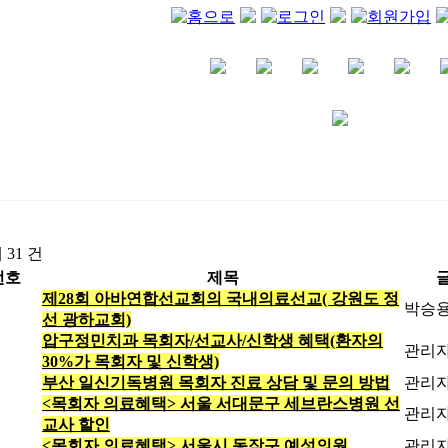
 31 건
번호
제목
제28회 아바연합선교회의 국내의료선교( 강원도 정
박승
선 광하교회)
압구정민치과 목회자/선교사/신학생 혜택(환자의
관리
30%가 목회자 및 신학생)
부산 일신기독병원 목회자 진료 상담 및 문의 방법
관리
<목회자 의료혜택> 서울 서대문구 세브란스병원 선
관리
교사 할인
<목회자 의료혜택> 서울시 동작구 예성의원
관리