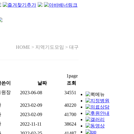
HOME > 지역기도모임 > 대구
1page
글쓴이
날짜
조회
용원장
2023-06-08
34551
자
2023-02-09
40220
자
2023-02-09
41700
자
2022-11-11
38624
자
2022-02-25
41487