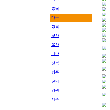
충남
대구
경북
부산
울산
경남
전북
광주
전남
강원
제주