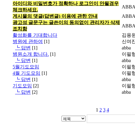
아이디와 비밀번호가 정확하나 로그인이 안될경우
ABB
체크하세요.
게시물의 댓글(답변글) 이용에 관한 안내
ABB
광고성 글문구는 글쓴이의 동의없이 관리자가 삭제
ABB
조치함
활성화를 기대합니다
김용
병원에 관하여
[1]
신여
┗ 답변
[1]
abba
병원소개 합니다.
[1]
이필
┗ 답변
[1]
abba
5월기도모임
이필
4월 기도모임
[1]
이필
┗ 답변
[1]
abba
기도모임
[2]
이필
┗ 답변
[2]
abba
1
2
3
4